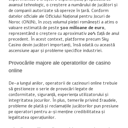
avansul tehnologic, o creștere a numărului de jucători și
de companii autorizate să opereze în țară. Conform
datelor oficiale ale Oficiului Național pentru Jocuri de
Noroc (ONJN), în 2023 volumul pieței românești a atins o
valoare estimată de peste
500 milioane de euro
,
reprezentând o creștere cu aproximativ
20%
față de anul
precedent. În acest context, platforme precum Sky
Casino devin jucători importanți, însă odată cu această
ascensiune apar și probleme specifice industriei.
Provocările majore ale operatorilor de casino
online
De-a lungul anilor, operatorii de cazinouri online trebuie
să gestioneze o serie de provocări legate de
conformitate, siguranță, experiența utilizatorului și
integritatea jocurilor. În plus, temerile privind fraudele,
probleme de plată și reclamațiile jucătorilor pun presiune
pe operatori pentru a-și menține credibilitatea și
legalitatea operațiunilor.