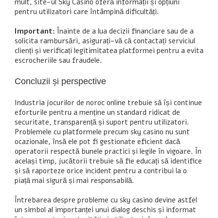
mult, site-ul Sky Casino oferă informații și opțiuni
pentru utilizatori care întâmpină dificultăți.
Important:
Înainte de a lua decizii financiare sau de a
solicita rambursări, asigurați-vă că contactați serviciul
clienți și verificați legitimitatea platformei pentru a evita
escrocheriile sau fraudele.
Concluzii și perspective
Industria jocurilor de noroc online trebuie să își continue
eforturile pentru a menține un standard ridicat de
securitate, transparență și suport pentru utilizatori.
Problemele cu platformele precum sky casino nu sunt
ocazionale, însă ele pot fi gestionate eficient dacă
operatorii respectă bunele practici și legile în vigoare. În
același timp, jucătorii trebuie să fie educați să identifice
și să raporteze orice incident pentru a contribui la o
piață mai sigură și mai responsabilă.
Întrebarea despre probleme cu sky casino devine astfel
un simbol al importanței unui dialog deschis și informat