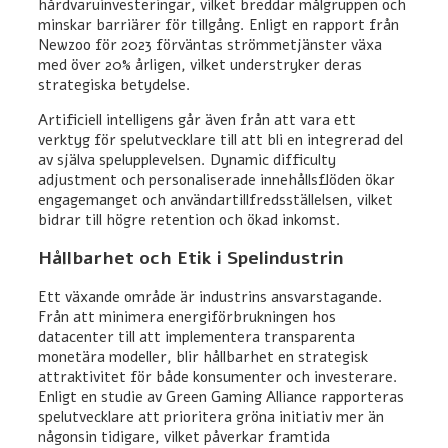
hårdvaruinvesteringar, vilket breddar målgruppen och
minskar barriärer för tillgång. Enligt en rapport från
Newzoo för 2023 förväntas strömmetjänster växa
med över 20% årligen, vilket understryker deras
strategiska betydelse.
Artificiell intelligens går även från att vara ett
verktyg för spelutvecklare till att bli en integrerad del
av själva spelupplevelsen. Dynamic difficulty
adjustment och personaliserade innehållsflöden ökar
engagemanget och användartillfredsställelsen, vilket
bidrar till högre retention och ökad inkomst.
Hållbarhet och Etik i Spelindustrin
Ett växande område är industrins ansvarstagande.
Från att minimera energiförbrukningen hos
datacenter till att implementera transparenta
monetära modeller, blir hållbarhet en strategisk
attraktivitet för både konsumenter och investerare.
Enligt en studie av Green Gaming Alliance rapporteras
spelutvecklare att prioritera gröna initiativ mer än
någonsin tidigare, vilket påverkar framtida