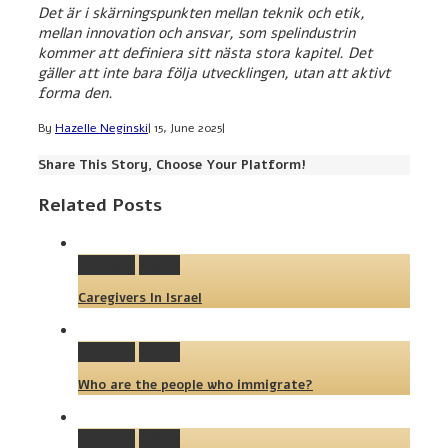
Det är i skärningspunkten mellan teknik och etik,
mellan innovation och ansvar, som spelindustrin
kommer att definiera sitt nästa stora kapitel. Det
gäller att inte bara följa utvecklingen, utan att aktivt
forma den.
By
Hazelle Neginski
|
15, June 2025
|
Share This Story, Choose Your Platform!
Related Posts
Permalink
Gallery
Caregivers In Israel
Permalink
Gallery
Who are the people who immigrate?
Permalink
Gallery