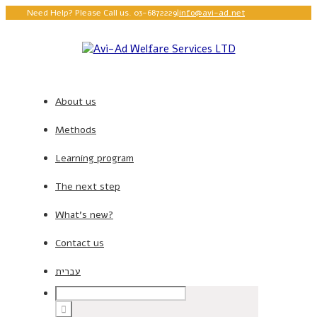
Need Help? Please Call us. 03-6872229
|
info@avi-ad.net
About us
Methods
Learning program
The next step
What’s new?
Contact us
עברית