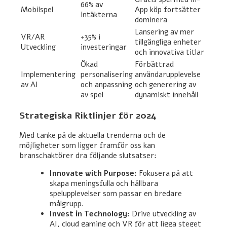
66% av
Mobilspel
App köp fortsätter
intäkterna
dominera
Lansering av mer
VR/AR
+35% i
tillgängliga enheter
Utveckling
investeringar
och innovativa titlar
Ökad
Förbättrad
Implementering
personalisering
användarupplevelse
av AI
och anpassning
och generering av
av spel
dynamiskt innehåll
Strategiska Riktlinjer för 2024
Med tanke på de aktuella trenderna och de
möjligheter som ligger framför oss kan
branschaktörer dra följande slutsatser:
Innovate with Purpose:
Fokusera på att
skapa meningsfulla och hållbara
spelupplevelser som passar en bredare
målgrupp.
Invest in Technology:
Drive utveckling av
AI, cloud gaming och VR för att ligga steget