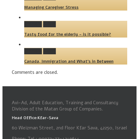
Managing Caregiver Stress
Permalink
Gallery
Tasty food for the elderly – is it possible?
Permalink
Gallery
Canada, Immigration and What’s in Between
Comments are closed.
Avi-Ad, Adult Education, Training and Consultancy
Division of the Matan Group of Companies.
Head Office:Kfar-Sava
60 Weizman Street, 2nd Floor Kfar Sava, 42250, Israel
Phone: Tel.: 00972-77-4249644