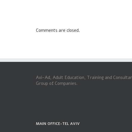
Comments are closed.
Avi-Ad, Adult Education, Training and Consulta
Group of Companies.
MAIN OFFICE-TEL AVIV