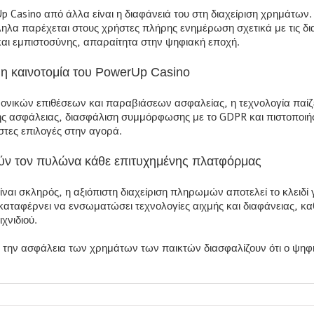
Up Casino από άλλα είναι η διαφάνειά του στη διαχείριση χρημάτ
α παρέχεται στους χρήστες πλήρης ενημέρωση σχετικά με τις διαδι
και εμπιστοσύνης, απαραίτητα στην ψηφιακή εποχή.
 η καινοτομία του PowerUp Casino
ονικών επιθέσεων και παραβιάσεων ασφαλείας, η τεχνολογία παίζε
ς ασφάλειας, διασφάλιση συμμόρφωσης με το GDPR και πιστοποιήσ
στες επιλογές στην αγορά.
ούν τον πυλώνα κάθε επιτυχημένης πλατφόρμας
αι σκληρός, η αξιόπιστη διαχείριση πληρωμών αποτελεί το κλειδί γ
αταφέρνει να ενσωματώσει τεχνολογίες αιχμής και διαφάνειας, κα
χνιδιού.
 για την ασφάλεια των χρημάτων των παικτών διασφαλίζουν ότι ο ψ