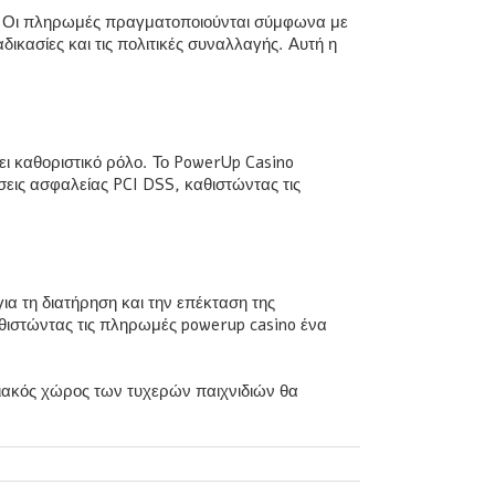
ων. Οι πληρωμές πραγματοποιούνται σύμφωνα με
κασίες και τις πολιτικές συναλλαγής. Αυτή η
ι καθοριστικό ρόλο. Το PowerUp Casino
εις ασφαλείας PCI DSS, καθιστώντας τις
ια τη διατήρηση και την επέκταση της
θιστώντας τις πληρωμές powerup casino ένα
ηφιακός χώρος των τυχερών παιχνιδιών θα