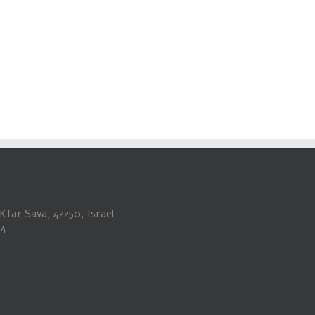
Kfar Sava, 42250, Israel
44