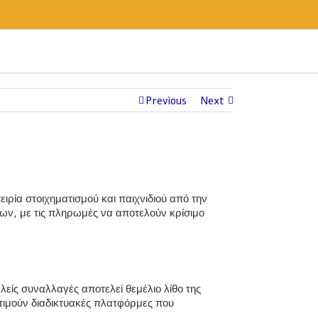
Previous
Next
ιρία στοιχηματισμού και παιχνιδιού από την
ων, με τις
πληρωμές
να αποτελούν κρίσιμο
λείς συναλλαγές αποτελεί θεμέλιο λίθο της
τιμούν διαδικτυακές πλατφόρμες που