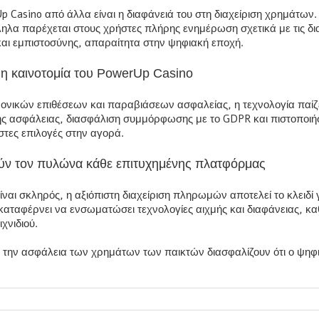
Up Casino από άλλα είναι η διαφάνειά του στη διαχείριση χρημάτ
α παρέχεται στους χρήστες πλήρης ενημέρωση σχετικά με τις διαδι
και εμπιστοσύνης, απαραίτητα στην ψηφιακή εποχή.
 η καινοτομία του PowerUp Casino
ονικών επιθέσεων και παραβιάσεων ασφαλείας, η τεχνολογία παίζε
ς ασφάλειας, διασφάλιση συμμόρφωσης με το GDPR και πιστοποιήσ
στες επιλογές στην αγορά.
ούν τον πυλώνα κάθε επιτυχημένης πλατφόρμας
αι σκληρός, η αξιόπιστη διαχείριση πληρωμών αποτελεί το κλειδί γ
αταφέρνει να ενσωματώσει τεχνολογίες αιχμής και διαφάνειας, κα
χνιδιού.
 για την ασφάλεια των χρημάτων των παικτών διασφαλίζουν ότι ο ψ