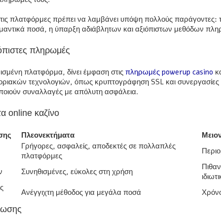
ς πλατφόρμες πρέπει να λαμβάνει υπόψη πολλούς παράγοντες: τα
σημαντικά ποσά, η ύπαρξη αδιάβλητων και αξιόπιστων μεθόδων πληρ
ιόπιστες πληρωμές
ρισμένη πλατφόρμα, δίνει έμφαση στις
πληρωμές powerup casino
κα
ιακών τεχνολογιών, όπως κρυπτογράφηση SSL και συνεργασίες μ
οποιούν συναλλαγές με απόλυτη ασφάλεια.
 online καζίνο
σης
Πλεονεκτήματα
Μειο
Γρήγορες, ασφαλείς, αποδεκτές σε πολλαπλές
Περιο
πλατφόρμες
Πιθαν
ν
Συνηθισμένες, εύκολες στη χρήση
ιδιωτ
ς
Ανέγγιχτη μέθοδος για μεγάλα ποσά
Χρόνο
φωσης