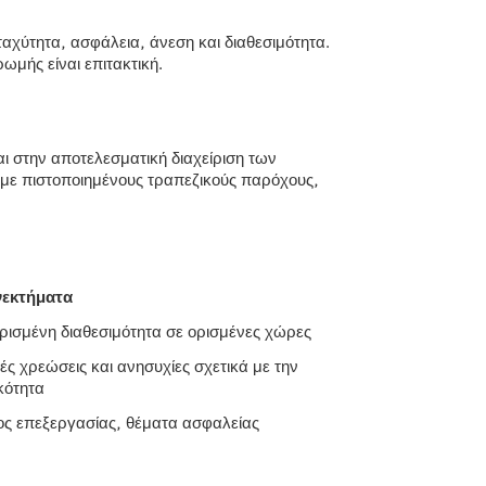
χύτητα, ασφάλεια, άνεση και διαθεσιμότητα.
ωμής είναι επιτακτική.
ι στην αποτελεσματική διαχείριση των
ε πιστοποιημένους τραπεζικούς παρόχους,
νεκτήματα
ρισμένη διαθεσιμότητα σε ορισμένες χώρες
ές χρεώσεις και ανησυχίες σχετικά με την
ικότητα
ς επεξεργασίας, θέματα ασφαλείας