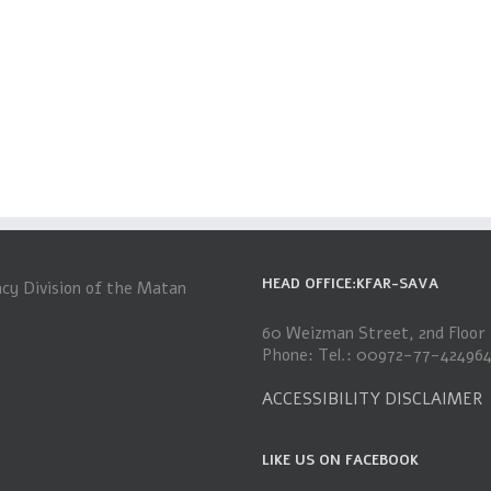
HEAD OFFICE:KFAR-SAVA
ncy Division of the Matan
60 Weizman Street, 2nd Floor 
Phone: Tel.: 00972-77-42496
ACCESSIBILITY DISCLAIMER
LIKE US ON FACEBOOK