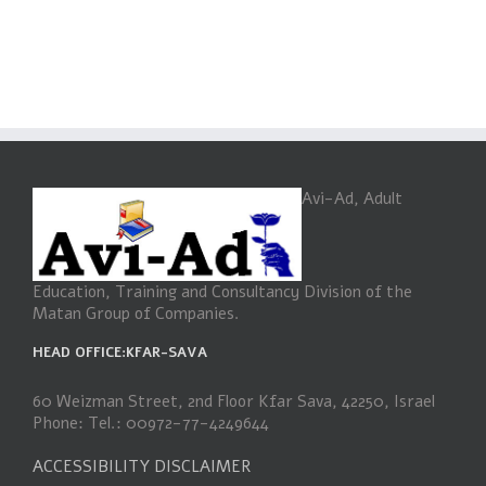
Avi-Ad, Adult
Education, Training and Consultancy Division of the
Matan Group of Companies.
HEAD OFFICE:KFAR-SAVA
60 Weizman Street, 2nd Floor Kfar Sava, 42250, Israel
Phone: Tel.: 00972-77-4249644
ACCESSIBILITY DISCLAIMER