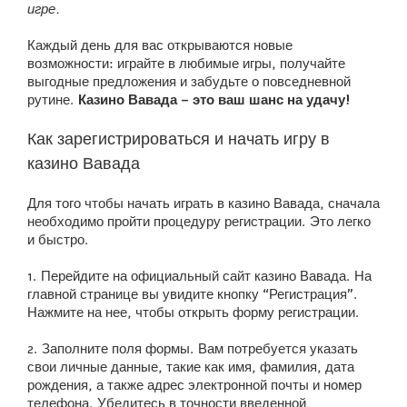
игре.
Каждый день для вас открываются новые
возможности: играйте в любимые игры, получайте
выгодные предложения и забудьте о повседневной
рутине.
Казино Вавада – это ваш шанс на удачу!
Как зарегистрироваться и начать игру в
казино Вавада
Для того чтобы начать играть в казино Вавада, сначала
необходимо пройти процедуру регистрации. Это легко
и быстро.
1. Перейдите на официальный сайт казино Вавада. На
главной странице вы увидите кнопку “Регистрация”.
Нажмите на нее, чтобы открыть форму регистрации.
2. Заполните поля формы. Вам потребуется указать
свои личные данные, такие как имя, фамилия, дата
рождения, а также адрес электронной почты и номер
телефона. Убедитесь в точности введенной