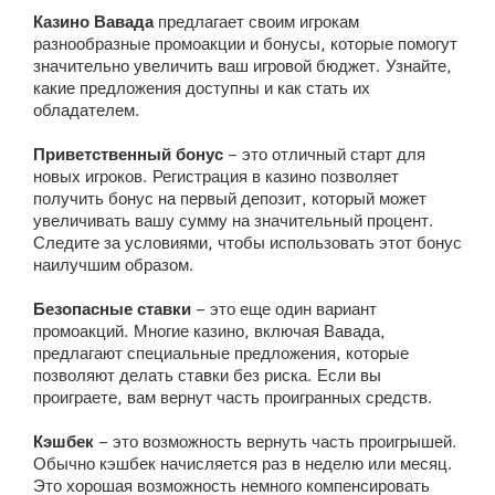
Казино Вавада
предлагает своим игрокам
разнообразные промоакции и бонусы, которые помогут
значительно увеличить ваш игровой бюджет. Узнайте,
какие предложения доступны и как стать их
обладателем.
Приветственный бонус
– это отличный старт для
новых игроков. Регистрация в казино позволяет
получить бонус на первый депозит, который может
увеличивать вашу сумму на значительный процент.
Следите за условиями, чтобы использовать этот бонус
наилучшим образом.
Безопасные ставки
– это еще один вариант
промоакций. Многие казино, включая Вавада,
предлагают специальные предложения, которые
позволяют делать ставки без риска. Если вы
проиграете, вам вернут часть проигранных средств.
Кэшбек
– это возможность вернуть часть проигрышей.
Обычно кэшбек начисляется раз в неделю или месяц.
Это хорошая возможность немного компенсировать