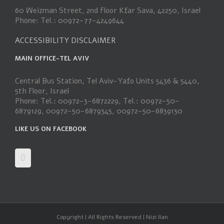
60 Weizman Street, 2nd Floor Kfar Sava, 42250, Israel
Phone: Tel.: 00972-77-4249644
ACCESSIBILITY DISCLAIMER
MAIN OFFICE-TEL AVIV
Central Bus Station, Tel Aviv-Yafo Units 5436 & 5440,
5th Floor, Israel
Phone: Tel.: 00972-3-6872229, Tel.: 00972-50-
6879129, 00972-50-6879345, 00972-50-6839130
LIKE US ON FACEBOOK
Copyright | All Rights Reserved | Nizi Ilan