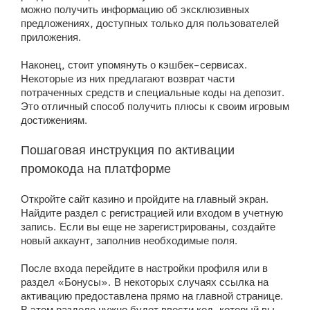
можно получить информацию об эксклюзивных
предложениях, доступных только для пользователей
приложения.
Наконец, стоит упомянуть о кэшбек-сервисах.
Некоторые из них предлагают возврат части
потраченных средств и специальные коды на депозит.
Это отличный способ получить плюсы к своим игровым
достижениям.
Пошаговая инструкция по активации
промокода на платформе
Откройте сайт казино и пройдите на главный экран.
Найдите раздел с регистрацией или входом в учетную
запись. Если вы еще не зарегистрированы, создайте
новый аккаунт, заполнив необходимые поля.
После входа перейдите в настройки профиля или в
раздел «Бонусы». В некоторых случаях ссылка на
активацию предоставлена прямо на главной странице.
В этом разделе нужно будет ввести код, который вы