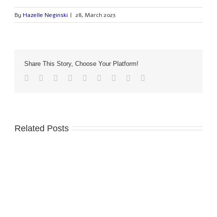
By
Hazelle Neginski
|
28, March 2023
Share This Story, Choose Your Platform!
Related Posts