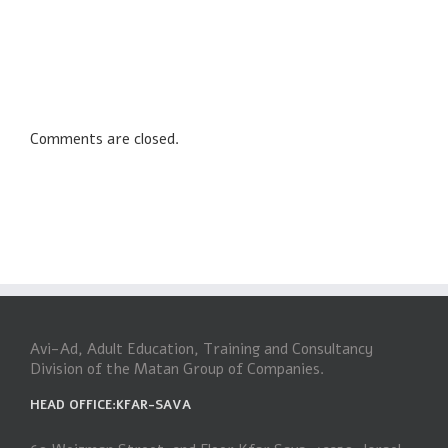
Comments are closed.
Avi-Ad, Adult Education, Training and Consultancy
Division of the Matan Group of Companies.
HEAD OFFICE:KFAR-SAVA