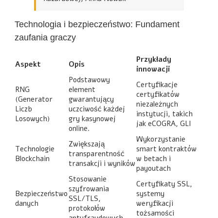
Technologia i bezpieczeństwo: Fundament
zaufania graczy
Przykłady
Aspekt
Opis
innowacji
Podstawowy
Certyfikacje
RNG
element
certyfikatów
(Generator
gwarantujący
niezależnych
Liczb
uczciwość każdej
instytucji, takich
Losowych)
gry kasynowej
jak eCOGRA, GLI
online.
Wykorzystanie
Zwiększają
Technologie
smart kontraktów
transparentność
Blockchain
w betach i
transakcji i wyników
payoutach
Stosowanie
Certyfikaty SSL,
szyfrowania
Bezpieczeństwo
systemy
SSL/TLS,
danych
weryfikacji
protokołów
tożsamości