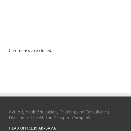
Comments are closed.
Avi-Ad, Adult Education, Training and Consultancy
Division of the Matan Group of Companies.
HEAD OFFICE:KFAR-SAVA