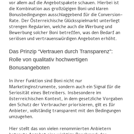
vor allem auf die Angebotspakete schauen. Hierbei ist
die Kombination aus großzügigen Boni und klaren
Bonusbedingungen ausschlaggebend für die Conversion-
Rate. Der Österreichische Glücksspielmarkt unterliegt
strengen Regularien, welche auch die Werbung und
Bewerbung solcher Boni betreffen, was den Bedarf an
seriösen und vertrauenswürdigen Angeboten erhöht.
Das Prinzip “Vertrauen durch Transparenz”:
Rolle von qualitativ hochwertigen
Bonusangeboten
In ihrer Funktion sind Boni nicht nur
Marketinginstrumente, sondern auch ein Signal für die
Seriosität eines Betreibers. Insbesondere im
österreichischen Kontext, in dem gesetzliche Vorgaben
den Schutz der Verbraucher priorisieren, gilt es für
Anbieter, vollständig transparent mit den Bedingungen
umzugehen.
Hier stellt das von vielen renommierten Anbietern