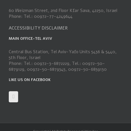
60 Weizman Street, 2nd Floor Kfar Sava, 42250, Israel
Phone: Tel.: 00972-77-4249644
ACCESSIBILITY DISCLAIMER
MAIN OFFICE-TEL AVIV
Central Bus Station, Tel Aviv-Yafo Units 5436 & 5440,
5th Floor, Israel
Phone: Tel.: 00972-3-6872229, Tel.: 00972-50-
6879129, 00972-50-6879345, 00972-50-6839130
LIKE US ON FACEBOOK