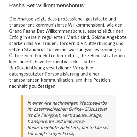
Pasha Bet Willkommensbonus”
Die Analyse zeigt, dass professionell gestaltete und
transparent kommunizierte Willkommensboni, wie der
Grand Pasha Bet Willkommensbonus, essenziell für den
Erfolg in einem regulierten Markt sind. Solche Angebote
stärken das Vertrauen, fördern die Nutzerbindung und
setzen Standards für verantwortungsvolles Gaming in
Österreich. Für Betreiber gilt es, ihre Bonusstrategien
kontinuierlich weiterzuentwickeln – unter
Berücksichtigung gesetzlicher Vorgaben,
datengestützter Personalisierung und einer
transparenten Kommunikation, um ihre Position
nachhaltig zu festigen.
In einer Ära nachhaltigen Wettbewerbs
im österreichischen Online-Glücksspiel
ist die Fähigkeit, vertrauenswürdige,
transparente und innovative
Bonusangebote zu liefern, der Schlüssel
für langfristigen Erfolg.