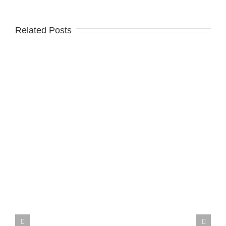
Related Posts