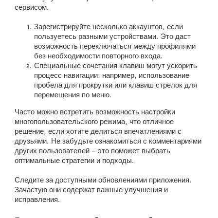
сервисом.
Зарегистрируйте несколько аккаунтов, если
пользуетесь разными устройствами. Это даст
возможность переключаться между профилями
без необходимости повторного входа.
Специальные сочетания клавиш могут ускорить
процесс навигации: например, использование
пробела для прокрутки или клавиш стрелок для
перемещения по меню.
Часто можно встретить возможность настройки
многопользовательского режима, что отличное
решение, если хотите делиться впечатлениями с
друзьями. Не забудьте ознакомиться с комментариями
других пользователей – это поможет выбрать
оптимальные стратегии и подходы.
Следите за доступными обновлениями приложения.
Зачастую они содержат важные улучшения и
исправления.