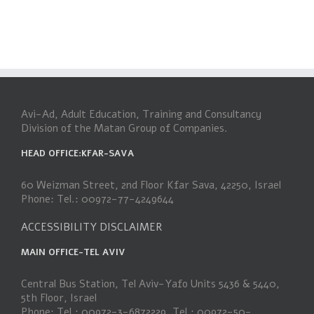
Avi-Ad, Adult Education, Training and Consultancy
Division of the Matan Group of Companies.
HEAD OFFICE:KFAR-SAVA
60 Weizman Street, 2nd Floor Kfar Sava, 42250, Israel
Phone: Tel.: 00972-77-4249644
ACCESSIBILITY DISCLAIMER
MAIN OFFICE-TEL AVIV
Central Bus Station, Tel Aviv-Yafo Units 5436 & 5440,
5th Floor, Israel
Phone: Tel.: 00972-3-6872229, Tel.: 00972-50-