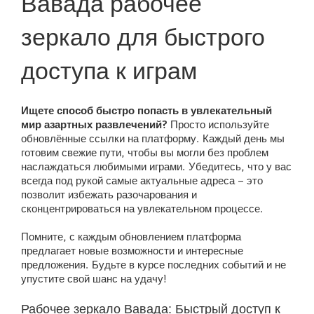
Вавада рабочее
зеркало для быстрого
доступа к играм
Ищете способ быстро попасть в увлекательный
мир азартных развлечений?
Просто используйте
обновлённые ссылки на платформу. Каждый день мы
готовим свежие пути, чтобы вы могли без проблем
наслаждаться любимыми играми. Убедитесь, что у вас
всегда под рукой самые актуальные адреса – это
позволит избежать разочарования и
сконцентрироваться на увлекательном процессе.
Помните, с каждым обновлением платформа
предлагает новые возможности и интересные
предложения. Будьте в курсе последних событий и не
упустите свой шанс на удачу!
Рабочее зеркало Вавада: Быстрый доступ к