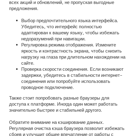
всех акций и обновлений, не пропуская выгодные
предложения.
Выбор предпочтительного языка интерфейса.
Убедитесь, что интерфейс полностью
адаптирован к вашему языку, чтобы избежать
недоразумений при навигации.
Регулировка режима отображения. Измените
яркость и контрастность экрана, чтобы снизить
нагрузку на глаза при длительном нахождении на
сайте.
Проверка скорости соединения. Если возникают
задержки, убедитесь в стабильности интернет-
соединения или попробуйте использовать
проводное подключение.
Также стоит попробовать разные браузеры для
доступа к платформе. Иногда один может работать
значительно быстрее и стабильней другого.
Обратите внимание на кэширование данных.
Регулярная очистка кэша браузера позволит избежать
сбоев и улучшит общее впечатление от работы с