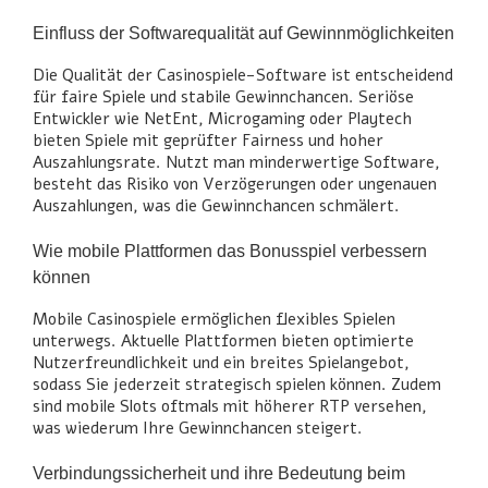
Einfluss der Softwarequalität auf Gewinnmöglichkeiten
Die Qualität der Casinospiele-Software ist entscheidend
für faire Spiele und stabile Gewinnchancen. Seriöse
Entwickler wie NetEnt, Microgaming oder Playtech
bieten Spiele mit geprüfter Fairness und hoher
Auszahlungsrate. Nutzt man minderwertige Software,
besteht das Risiko von Verzögerungen oder ungenauen
Auszahlungen, was die Gewinnchancen schmälert.
Wie mobile Plattformen das Bonusspiel verbessern
können
Mobile Casinospiele ermöglichen flexibles Spielen
unterwegs. Aktuelle Plattformen bieten optimierte
Nutzerfreundlichkeit und ein breites Spielangebot,
sodass Sie jederzeit strategisch spielen können. Zudem
sind mobile Slots oftmals mit höherer RTP versehen,
was wiederum Ihre Gewinnchancen steigert.
Verbindungssicherheit und ihre Bedeutung beim