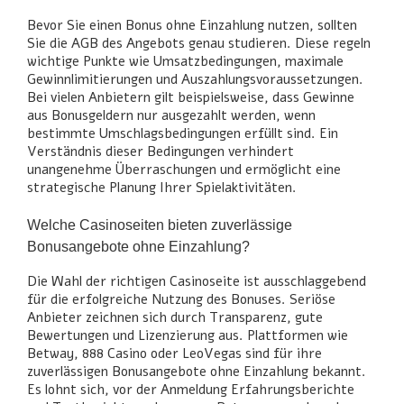
Bevor Sie einen Bonus ohne Einzahlung nutzen, sollten
Sie die AGB des Angebots genau studieren. Diese regeln
wichtige Punkte wie Umsatzbedingungen, maximale
Gewinnlimitierungen und Auszahlungsvoraussetzungen.
Bei vielen Anbietern gilt beispielsweise, dass Gewinne
aus Bonusgeldern nur ausgezahlt werden, wenn
bestimmte Umschlagsbedingungen erfüllt sind. Ein
Verständnis dieser Bedingungen verhindert
unangenehme Überraschungen und ermöglicht eine
strategische Planung Ihrer Spielaktivitäten.
Welche Casinoseiten bieten zuverlässige
Bonusangebote ohne Einzahlung?
Die Wahl der richtigen Casinoseite ist ausschlaggebend
für die erfolgreiche Nutzung des Bonuses. Seriöse
Anbieter zeichnen sich durch Transparenz, gute
Bewertungen und Lizenzierung aus. Plattformen wie
Betway, 888 Casino oder LeoVegas sind für ihre
zuverlässigen Bonusangebote ohne Einzahlung bekannt.
Es lohnt sich, vor der Anmeldung Erfahrungsberichte