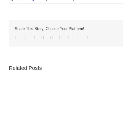
Share This Story, Choose Your Platform!
Related Posts