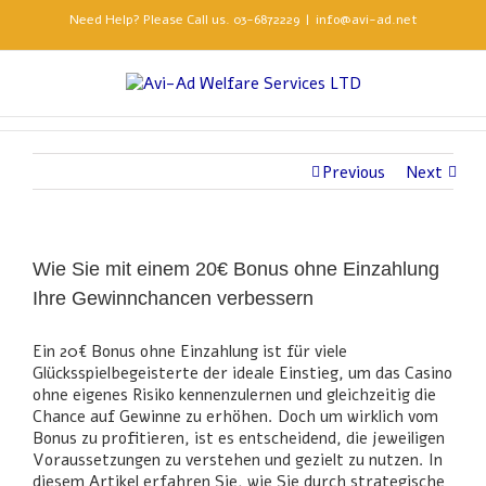
Need Help? Please Call us. 03-6872229
|
info@avi-ad.net
Previous
Next
Wie Sie mit einem 20€ Bonus ohne Einzahlung
Ihre Gewinnchancen verbessern
Ein 20€ Bonus ohne Einzahlung ist für viele
Glücksspielbegeisterte der ideale Einstieg, um das Casino
ohne eigenes Risiko kennenzulernen und gleichzeitig die
Chance auf Gewinne zu erhöhen. Doch um wirklich vom
Bonus zu profitieren, ist es entscheidend, die jeweiligen
Voraussetzungen zu verstehen und gezielt zu nutzen. In
diesem Artikel erfahren Sie, wie Sie durch strategische