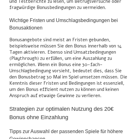
und Testberichte zu lesen, um Betrugsversuche oder
fragwürdige Bonusbedingungen zu vermeiden.
Wichtige Fristen und Umschlagsbedingungen bei
Bonusaktionen
Bonusangebote sind meist an Fristen gebunden,
beispielsweise müssen Sie den Bonus innerhalb von 14
Tagen aktivieren. Ebenso sind Umsatzbedingungen
(Playthrough) zu erfüllen, um eine Auszahlung zu
ermöglichen. Wenn ein Bonus eine 30-fach-
Umschlagbedingung vorsieht, bedeutet dies, dass Sie
den Bonusbetrag 30 Mal im Spiel umsetzen müssen. Die
Kenntnis dieser Fristen und Bedingungen ist essenziell,
um den Bonus effizient nutzen zu können und keinen
Anspruch auf etwaige Gewinne zu verlieren.
Strategien zur optimalen Nutzung des 20€
Bonus ohne Einzahlung
Tipps zur Auswahl der passenden Spiele für höhere
Gewinnchancen