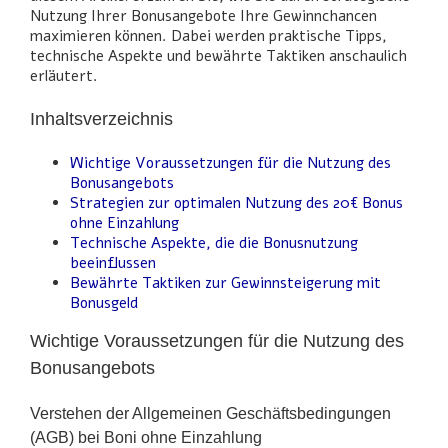
Nutzung Ihrer Bonusangebote Ihre Gewinnchancen
maximieren können. Dabei werden praktische Tipps,
technische Aspekte und bewährte Taktiken anschaulich
erläutert.
Inhaltsverzeichnis
Wichtige Voraussetzungen für die Nutzung des
Bonusangebots
Strategien zur optimalen Nutzung des 20€ Bonus
ohne Einzahlung
Technische Aspekte, die die Bonusnutzung
beeinflussen
Bewährte Taktiken zur Gewinnsteigerung mit
Bonusgeld
Wichtige Voraussetzungen für die Nutzung des
Bonusangebots
Verstehen der Allgemeinen Geschäftsbedingungen
(AGB) bei Boni ohne Einzahlung